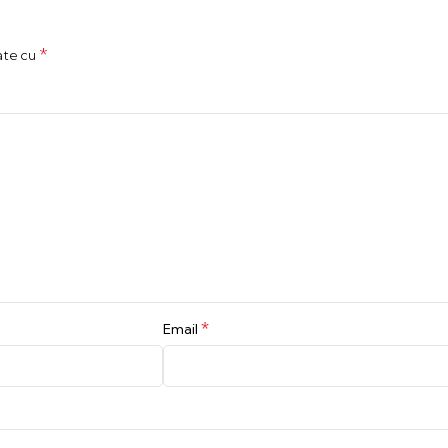
*
ate cu
*
Email