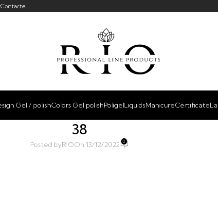
r
Contacte
sign Gel / polish
Colors Gel polish
Poligel
Liquids
Manicure
Certificate
La
38
0
Posted by
RIO
On 13/12/2022