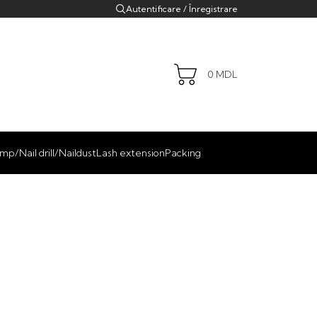
Autentificare / Înregistrare
0
MDL
mp/Nail drill/Naildust
Lash extension
Packing