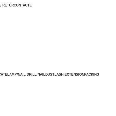
E RETUR
CONTACTE
CATE
LAMP/NAIL DRILL/NAILDUST
LASH EXTENSION
PACKING