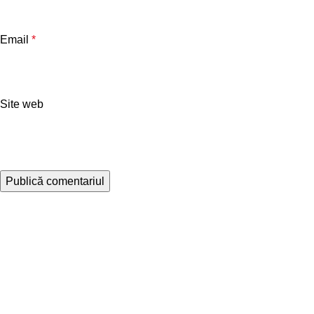
Email
*
Site web
Despre noi
Magazin onlin