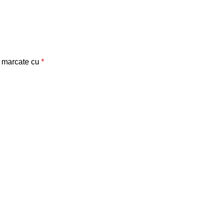
t marcate cu
*