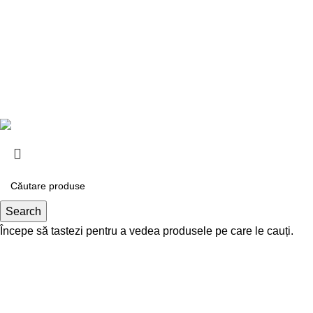
Despre Noi
Confidențialita
Livrare și achitare
Termeni și cond
Contacte
Politica de retu
2026
DREAM VOYAGE S.R.L.
. Toate drepturile rezervate.
Search
Începe să tastezi pentru a vedea produsele pe care le cauți.