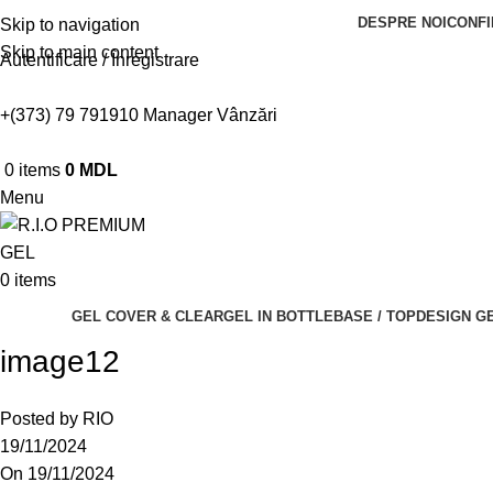
DESPRE NOI
CONFI
Skip to navigation
Skip to main content
Autentificare / Înregistrare
+(373) 79 791910
Manager Vânzări
0
items
0
MDL
Menu
0
items
GEL COVER & CLEAR
GEL IN BOTTLE
BASE / TOP
DESIGN GE
image12
Posted by
RIO
19/11/2024
On 19/11/2024