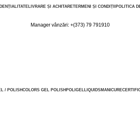
DENȚIALITATE
LIVRARE ȘI ACHITARE
TERMENI ȘI CONDIȚII
POLITICA D
Manager vânzări:
+(373) 79 791910
L / POLISH
COLORS GEL POLISH
POLIGEL
LIQUIDS
MANICURE
CERTIFI