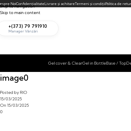
espre Noi
Confidențialitate
Livrare și achitare
Termeni și condiții
Politica de retu
Skip to navigation
Skip to main content
+(373) 79 791910
Manager Vânzări
Gel cover & Clear
Gel in Bottle
Base / Top
De
image0
Posted by
RIO
15/03/2025
On 15/03/2025
0