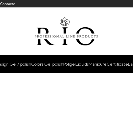
r
Contacte
sign Gel / polish
Colors Gel polish
Poligel
Liquids
Manicure
Certificate
La