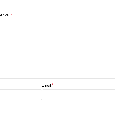
*
ate cu
*
Email