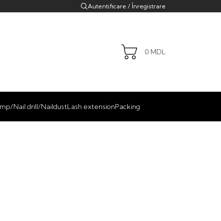
Autentificare / Înregistrare
0
MDL
mp/Nail drill/Naildust
Lash extension
Packing