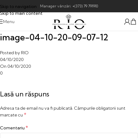
Skip to navigation
Manager vânzări:
+(373) 79 791910
Skip to main content
Menu
image-04-10-20-09-07-12
Posted by
RIO
04/10/2020
On 04/10/2020
0
Lasă un răspuns
Adresa ta de email nu va fi publicată.
Câmpurile obligatorii sunt
*
marcate cu
*
Comentariu