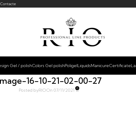
r
Contacte
sign Gel / polish
Colors Gel polish
Poligel
Liquids
Manicure
Certificate
La
image-16-10-21-02-00-27
0
Posted by
RIO
On 07/11/2021