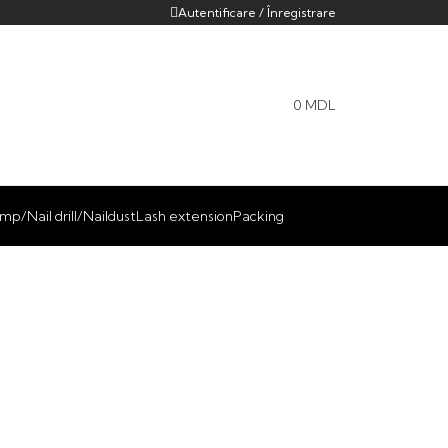
Autentificare / Înregistrare
0
MDL
mp/Nail drill/Naildust
Lash extension
Packing