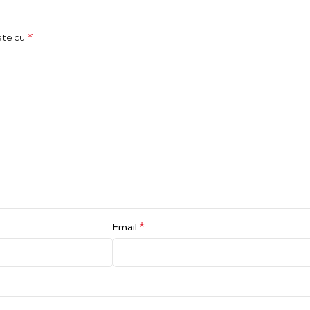
*
ate cu
*
Email