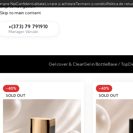
espre Noi
Confidențialitate
Livrare și achitare
Termeni și condiții
Politica de retu
Skip to navigation
Skip to main content
+(373) 79 791910
Manager Vânzări
Gel cover & Clear
Gel in Bottle
Base / Top
De
-40%
-40%
SOLD OUT
SOLD OUT