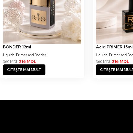
BONDER 12ml
Acid PRIMER 15ml
Liquids
,
Primer and Bonder
Liquids
,
Primer and Bo
216
MDL
216
MDL
360
MDL
360
MDL
CITEȘTE MAI MULT
CITEȘTE MAI MUL