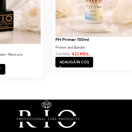
PH Primer 100ml
Primer and Bonder
432
MDL
720
MDL
nder
,
Manicure
ADAUGĂ ÎN COȘ
T