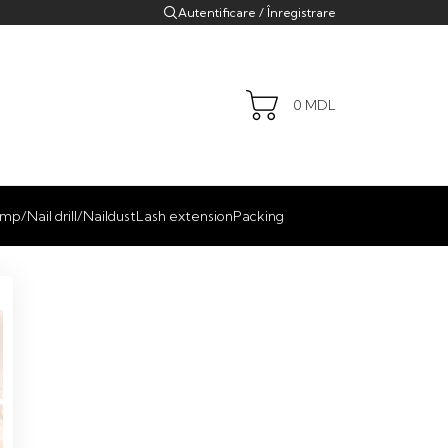
Autentificare / Înregistrare
0
MDL
mp/Nail drill/Naildust
Lash extension
Packing