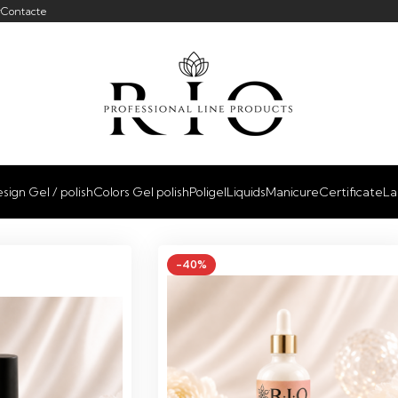
r
Contacte
sign Gel / polish
Colors Gel polish
Poligel
Liquids
Manicure
Certificate
La
-40%