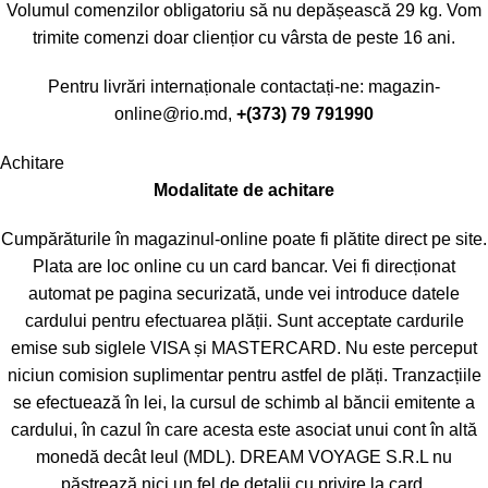
Volumul comenzilor obligatoriu să nu depășească 29 kg. Vom
trimite comenzi doar cliențior cu vârsta de peste 16 ani.
Pentru livrări internaționale contactați-ne:
magazin-
online@rio.md
,
+(373) 79 791990
Achitare
Modalitate de achitare
Cumpărăturile în magazinul-online poate fi plătite direct pe site.
Plata are loc online cu un card bancar. Vei fi direcționat
automat pe pagina securizată, unde vei introduce datele
cardului pentru efectuarea plății. Sunt acceptate cardurile
emise sub siglele VISA și MASTERCARD. Nu este perceput
niciun comision suplimentar pentru astfel de plăți. Tranzacțiile
se efectuează în lei, la cursul de schimb al băncii emitente a
cardului, în cazul în care acesta este asociat unui cont în altă
monedă decât leul (MDL). DREAM VOYAGE S.R.L nu
păstrează nici un fel de detalii cu privire la card.