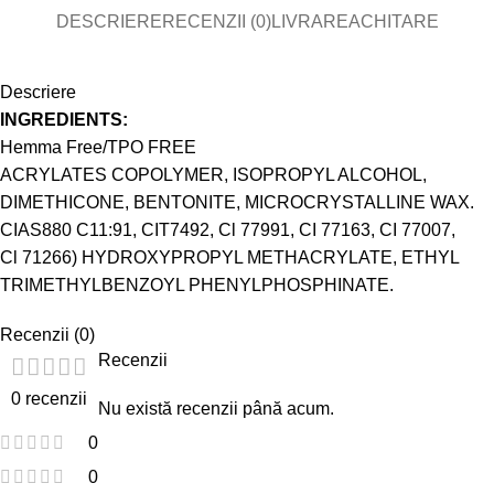
DESCRIERE
RECENZII (0)
LIVRARE
ACHITARE
Descriere
INGREDIENTS:
Hemma Free/TPO FREE
ACRYLATES COPOLYMER, ISOPROPYL ALCOHOL,
DIMETHICONE, BENTONITE, MICROCRYSTALLINE WAX.
CIAS880 C11:91, CIT7492, Cl 77991, CI 77163, CI 77007,
Cl 71266) HYDROXYPROPYL METHACRYLATE, ETHYL
TRIMETHYLBENZOYL PHENYLPHOSPHINATE.
Recenzii (0)
Recenzii
0 recenzii
Nu există recenzii până acum.
0
0