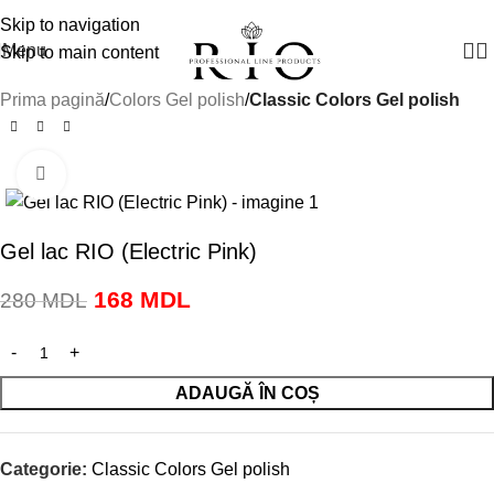
Manager vânzări:
+(373) 79 791910
Skip to navigation
Menu
Skip to main content
Prima pagină
Colors Gel polish
Classic Colors Gel polish
Click to enlarge
-40%
Gel lac RIO (Electric Pink)
168
MDL
280
MDL
ADAUGĂ ÎN COȘ
Categorie:
Classic Colors Gel polish