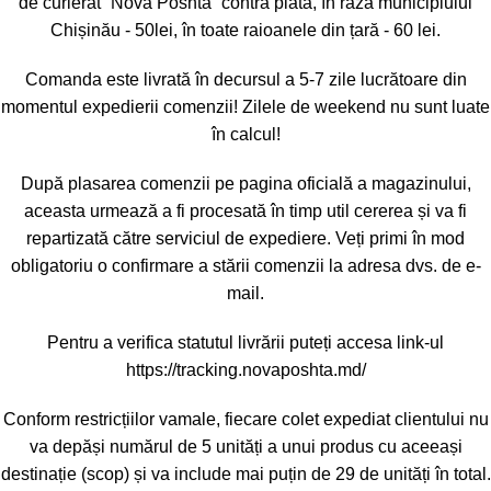
de curierat “Nova Poshta” contra plată, în raza municipiului
Chișinău - 50lei, în toate raioanele din țară - 60 lei.
Comanda este livrată în decursul a 5-7 zile lucrătoare din
momentul expedierii comenzii! Zilele de weekend nu sunt luate
în calcul!
După plasarea comenzii pe pagina oficială a magazinului,
aceasta urmează a fi procesată în timp util cererea și va fi
repartizată către serviciul de expediere. Veți primi în mod
obligatoriu o confirmare a stării comenzii la adresa dvs. de e-
mail.
Pentru a verifica statutul livrării puteți accesa link-ul
https://tracking.novaposhta.md/
Conform restricțiilor vamale, fiecare colet expediat clientului nu
va depăși numărul de 5 unități a unui produs cu aceeași
destinație (scop) și va include mai puțin de 29 de unități în total.