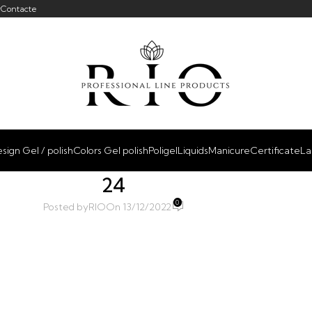
r
Contacte
sign Gel / polish
Colors Gel polish
Poligel
Liquids
Manicure
Certificate
La
24
0
Posted by
RIO
On 13/12/2022