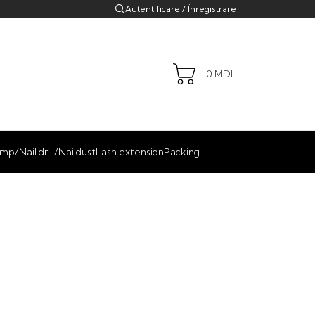
Autentificare / Înregistrare
0
MDL
mp/Nail drill/Naildust
Lash extension
Packing