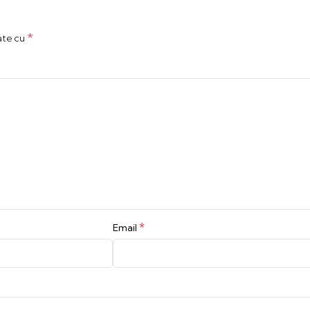
*
ate cu
*
Email