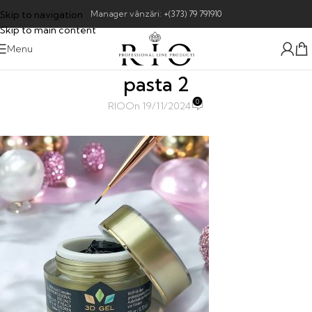
Skip to navigation
Manager vânzări:
+(373) 79 791910
Skip to main content
Menu
pasta 2
0
RIO
On 19/11/2024