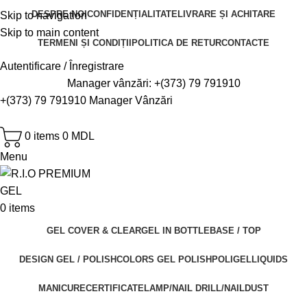
DESPRE NOI
CONFIDENȚIALITATE
LIVRARE ȘI ACHITARE
Skip to navigation
Skip to main content
TERMENI ȘI CONDIȚII
POLITICA DE RETUR
CONTACTE
Autentificare / Înregistrare
Manager vânzări:
+(373) 79 791910
+(373) 79 791910
Manager Vânzări
0
items
0
MDL
Menu
0
items
GEL COVER & CLEAR
GEL IN BOTTLE
BASE / TOP
DESIGN GEL / POLISH
COLORS GEL POLISH
POLIGEL
LIQUIDS
MANICURE
CERTIFICATE
LAMP/NAIL DRILL/NAILDUST