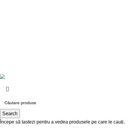
magazin-online@rio.md
R.I.O PREMIUM
DREAM VOYAGE S.R.L.
C/F: 1021600033329
Adresa fizică:
str. Andrei Doga 38, mun. Chişinău
2026
DREAM VOYAGE S.R.L.
. Toate drepturile rezervate.
Search
Începe să tastezi pentru a vedea produsele pe care le cauți.