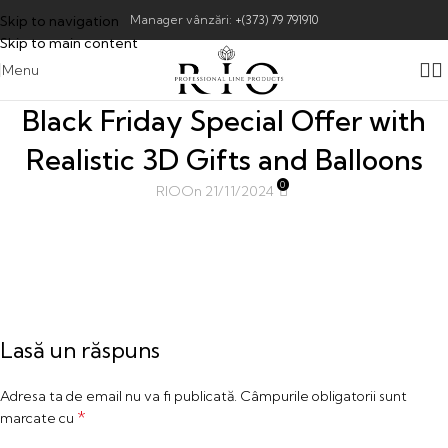
Skip to navigation
Manager vânzări:
+(373) 79 791910
Skip to main content
Menu
Black Friday Special Offer with
Realistic 3D Gifts and Balloons
0
RIO
On 21/11/2024
Lasă un răspuns
Adresa ta de email nu va fi publicată.
Câmpurile obligatorii sunt
*
marcate cu