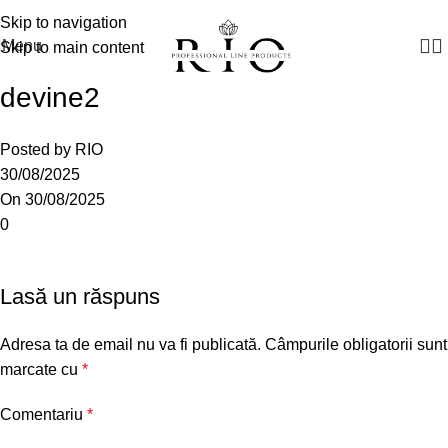
Manager vânzări:
+(373) 79 791910
Skip to navigation
Menu
Skip to main content
devine2
Posted by
RIO
30/08/2025
On 30/08/2025
0
Lasă un răspuns
Adresa ta de email nu va fi publicată.
Câmpurile obligatorii sunt
marcate cu
*
Comentariu
*