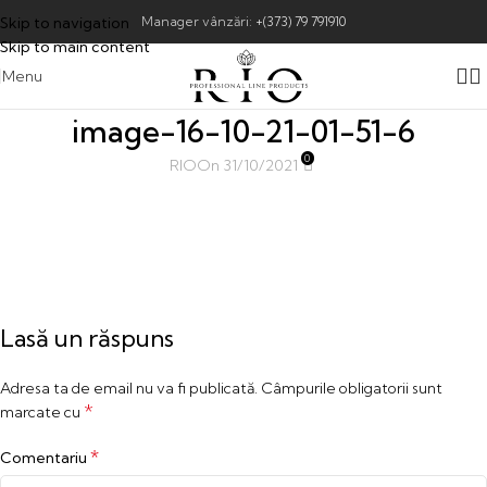
Skip to navigation
Manager vânzări:
+(373) 79 791910
Skip to main content
Menu
image-16-10-21-01-51-6
0
RIO
On 31/10/2021
Lasă un răspuns
Adresa ta de email nu va fi publicată.
Câmpurile obligatorii sunt
*
marcate cu
*
Comentariu