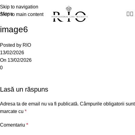
Manager vânzări:
+(373) 79 791910
Skip to navigation
Menu
Skip to main content
image6
Posted by
RIO
13/02/2026
On 13/02/2026
0
Lasă un răspuns
Adresa ta de email nu va fi publicată.
Câmpurile obligatorii sunt
marcate cu
*
Comentariu
*