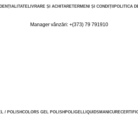
DENȚIALITATE
LIVRARE ȘI ACHITARE
TERMENI ȘI CONDIȚII
POLITICA D
Manager vânzări:
+(373) 79 791910
L / POLISH
COLORS GEL POLISH
POLIGEL
LIQUIDS
MANICURE
CERTIFI