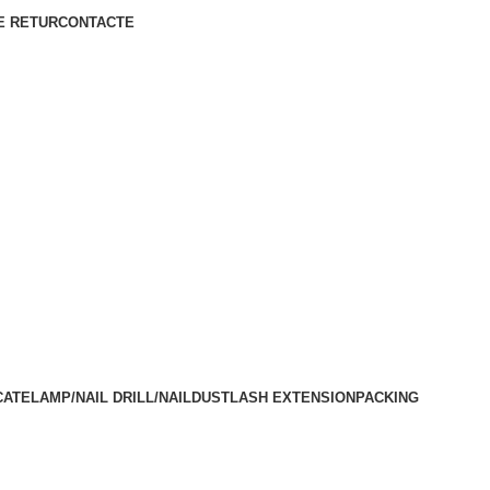
E RETUR
CONTACTE
CATE
LAMP/NAIL DRILL/NAILDUST
LASH EXTENSION
PACKING