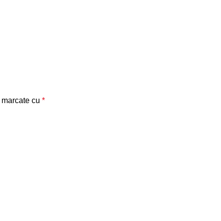
t marcate cu
*