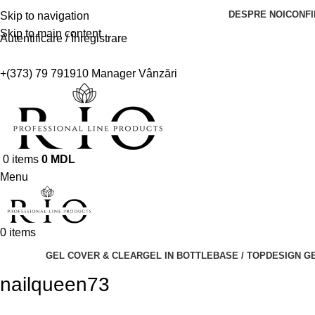
DESPRE NOI
CONFI
Skip to navigation
Skip to main content
Autentificare / Înregistrare
+(373) 79 791910
Manager Vânzări
0
items
0
MDL
Menu
0
items
GEL COVER & CLEAR
GEL IN BOTTLE
BASE / TOP
DESIGN GE
nailqueen73