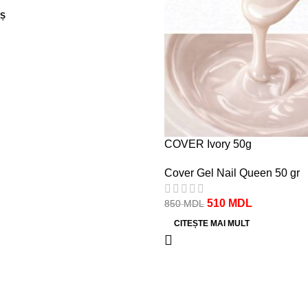
Ș
COVER Ivory 50g
Cover Gel Nail Queen 50 gr
510
MDL
850
MDL
CITEȘTE MAI MULT
e
Call center
te
+(373) 79 791910