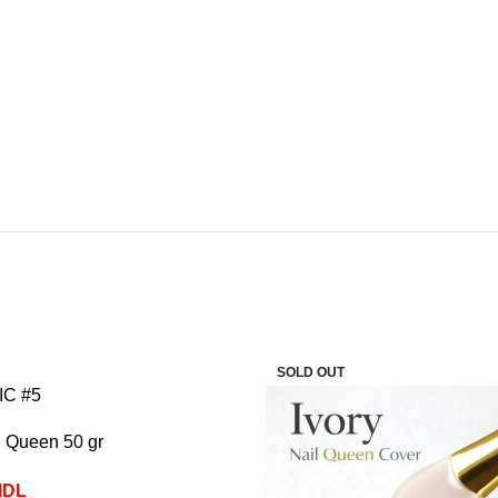
-40%
SOLD OUT
C #5
l Queen 50 gr
MDL