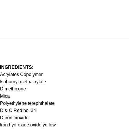
INGREDIENTS:
Acrylates Copolymer
Isobornyl methacrylate
Dimethicone
Mica
Polyethylene terephthalate
D & C Red no. 34
Diiron trioxide
Iron hydroxide oxide yellow