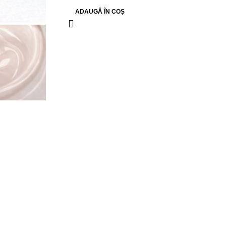
ADAUGĂ ÎN COȘ
R.I.O PREMIUM
DREAM VOYAGE S.R.L.