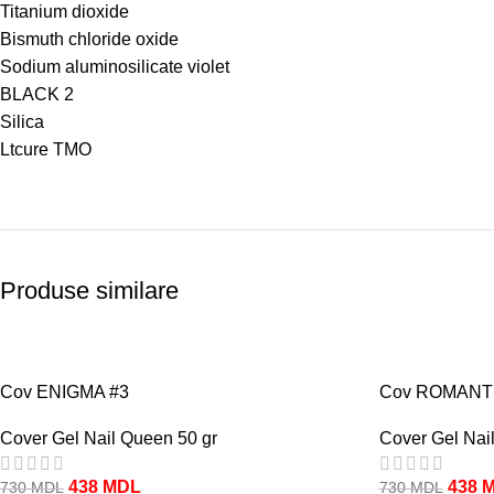
Titanium dioxide
Bismuth chloride oxide
Sodium aluminosilicate violet
BLACK 2
Silica
Ltcure TMO
Produse similare
-40%
-40%
Cov ENIGMA #3
Cov ROMANTI
Cover Gel Nail Queen 50 gr
Cover Gel Nai
438
MDL
438
730
MDL
730
MDL