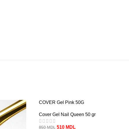
-40%
COVER Gel Pink 50G
Cover Gel Nail Queen 50 gr
510
MDL
850
MDL