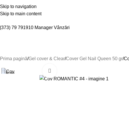
espre Noi
Skip to navigation
Confidențialitate
Livrare și achitare
Termeni și condiții
Politica de retur
Cont
Skip to main content
(373) 79 791910
Manager Vânzări
Gel cover & Clear
Gel in Bottle
Base / Top
Design
Prima pagină
Gel cover & Clear
Cover Gel Nail Queen 50 gr
C
Click to enlarge
-40%