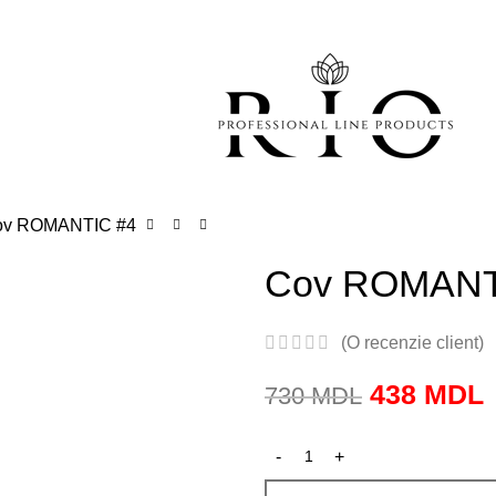
acte
 Gel / polish
Colors Gel polish
Poligel
Liquids
Manicure
Certificat
ov ROMANTIC #4
Cov ROMANT
(O recenzie client)
438
MDL
730
MDL