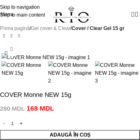
Manager vânzări:
+(373) 79 791910
Skip to navigation
Menu
Skip to main content
Prima pagină
Gel cover & Clear
Cover / Clear Gel 15 gr
Click to enlarge
-40%
COVER Monne NEW 15g
168
MDL
280
MDL
ADAUGĂ ÎN COȘ