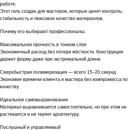
работе.
Этот гель создан для мастеров, которые ценят контроль,
стабильность и люксовое качество материалов.
Почему его выбирают профессионалы:
Максимальная прочность в тонком слое
Экономичный расход без потери жёсткости. Конструкция
держит форму даже при экстремальной длине.
Сверхбыстрая полимеризация — всего 15–20 секунд
Экономия времени клиента и мастера без компромисса по
качеству.
Идеальное самовыравнивание
Материал выравнивается самостоятельно, но при этом не
растекается и не теряет архитектуру.
Послушный и управляемый