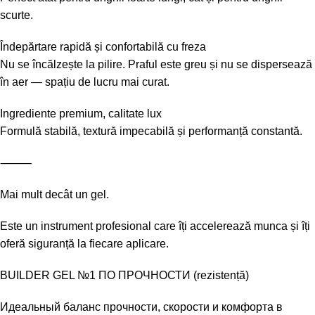
scurte.
Îndepărtare rapidă și confortabilă cu freza
Nu se încălzește la pilire. Praful este greu și nu se dispersează
în aer — spațiu de lucru mai curat.
Ingrediente premium, calitate lux
Formulă stabilă, textură impecabilă și performanță constantă.
⸻
Mai mult decât un gel.
Este un instrument profesional care îți accelerează munca și îți
oferă siguranță la fiecare aplicare.
BUILDER GEL №1 ПО ПРОЧНОСТИ (rezistență)
Идеальный баланс прочности, скорости и комфорта в