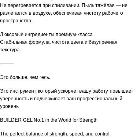
Не перегревается при спиливании. Пыль тяжёлая — не
разлетается в воздухе, обеспечивая чистоту рабочего
пространства.
Люксовые ингредиенты премиум-класса
Стабильная формула, чистота цвета и безупречная
текстура.
⸻
Это больше, чем гель.
Это инструмент, который ускоряет вашу работу, повышает
уверенность и подчёркивает ваш профессиональный
уровень
BUILDER GEL No.1 in the World for Strength
The perfect balance of strength, speed, and control.