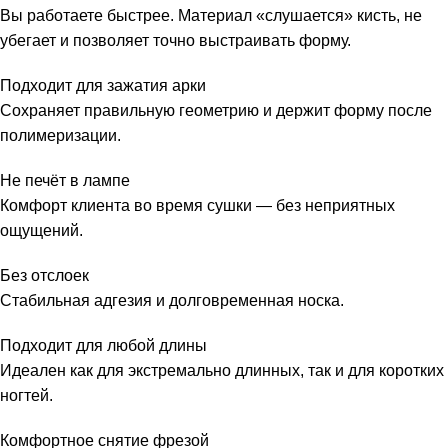
Вы работаете быстрее. Материал «слушается» кисть, не
убегает и позволяет точно выстраивать форму.
Подходит для зажатия арки
Сохраняет правильную геометрию и держит форму после
полимеризации.
Не печёт в лампе
Комфорт клиента во время сушки — без неприятных
ощущений.
Без отслоек
Стабильная адгезия и долговременная носка.
Подходит для любой длины
Идеален как для экстремально длинных, так и для коротких
ногтей.
Комфортное снятие фрезой