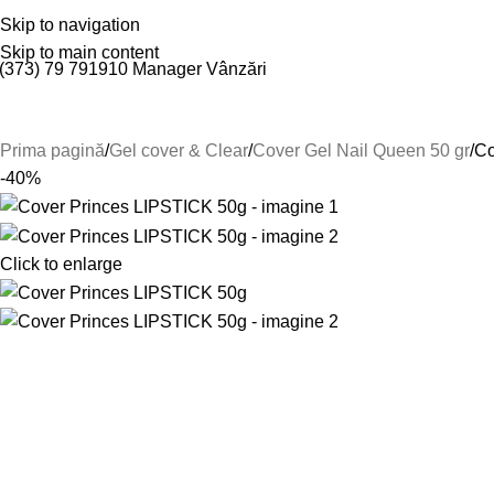
espre Noi
Skip to navigation
Confidențialitate
Livrare și achitare
Termeni și condiții
Politica de retur
Cont
Skip to main content
(373) 79 791910
Manager Vânzări
Gel cover & Clear
Gel in Bottle
Base / Top
Design
Prima pagină
Gel cover & Clear
Cover Gel Nail Queen 50 gr
Co
-40%
Click to enlarge