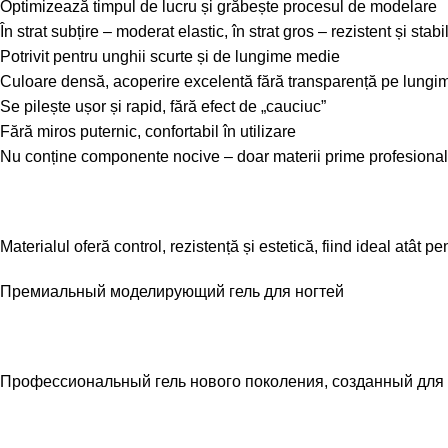
Optimizează timpul de lucru și grăbește procesul de modelare
În strat subțire – moderat elastic, în strat gros – rezistent și stabi
Potrivit pentru unghii scurte și de lungime medie
Culoare densă, acoperire excelentă fără transparență pe lungi
Se pilește ușor și rapid, fără efect de „cauciuc”
Fără miros puternic, confortabil în utilizare
Nu conține componente nocive – doar materii prime profesionale
Materialul oferă control, rezistență și estetică, fiind ideal atât p
Премиальный моделирующий гель для ногтей
Профессиональный гель нового поколения, созданный для м