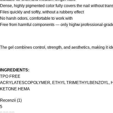
Dense, highly pigmented color fully covers the nail without tra
Files quickly and softly, without a rubbery effect
No harsh odors, comfortable to work with
Free from harmful components — only highм professional-grade
The gel combines control, strength, and aesthetics, making it ide
INGREDIENTS:
TPO FREE
ACRYLATESCOPOLYMER, ETHYL TRIMETHYLBENZOYL,
KETONE HEMA
Recenzii (1)
5