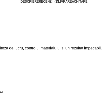
DESCRIERE
RECENZII (1)
LIVRARE
ACHITARE
teza de lucru, controlul materialului și un rezultat impecabil.
ux