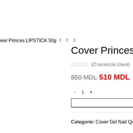
acte
 Gel / polish
Colors Gel polish
Poligel
Liquids
Manicure
Certificat
ver Princes LIPSTICK 50g
Cover Prince
(O recenzie client)
510
MDL
850
MDL
Categorie:
Cover Gel Nail Q