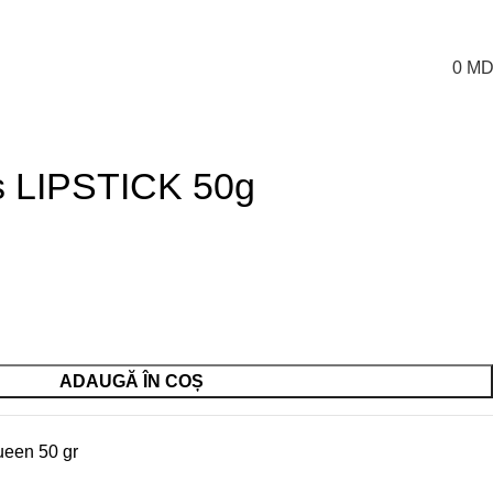
Autentificare / Înregistr
0
MD
e
Lamp/Nail drill/Naildust
Lash extension
Packing
s LIPSTICK 50g
ADAUGĂ ÎN COȘ
ueen 50 gr