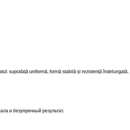
ltatul: suprafață uniformă, formă stabilă și rezistență îndelungată.
ала и безупречный результат.