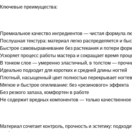
Ключевые преимущества:
Премиальное качество ингредиентов — чистая формула лю
Послушная текстура: материал легко распределяется и бы
Быстрое самовыравнивание без растекания и потери фор
Ускоряет процесс работы мастера и сокращает время про
В тонком слое — умеренно эластичный, в толстом — прочн
Идеально подходит для коротких и средней длины ногтей
Плотный, насыщенный цвет полностью перекрывает ногтеву
Мягкое и быстрое опиливание: без «резинового» эффекта
Без резкого запаха, комфортен в работе
Не содержит вредных компонентов — только качественно
Материал сочетает контроль, прочность и эстетику: подход