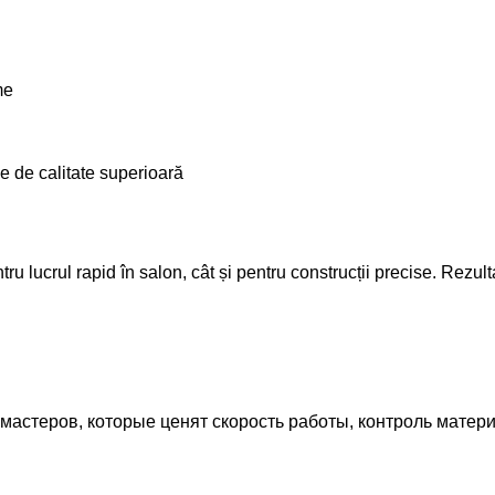
l
me
 de calitate superioară
entru lucrul rapid în salon, cât și pentru construcții precise. Rezu
астеров, которые ценят скорость работы, контроль матери