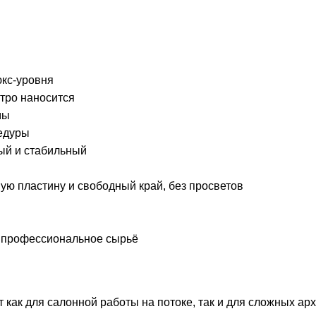
кс-уровня
стро наносится
мы
цедуры
ый и стабильный
ю пластину и свободный край, без просветов
е профессиональное сырьё
ит как для салонной работы на потоке, так и для сложных а