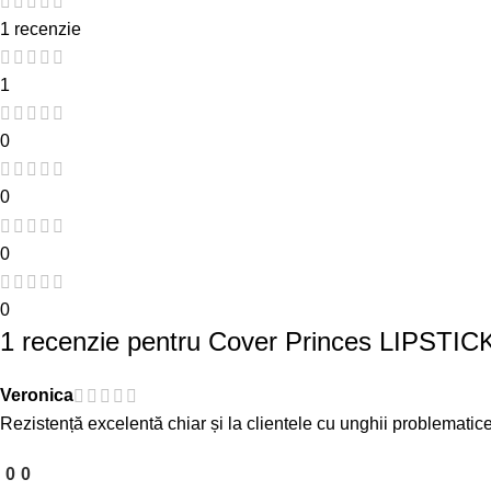
1 recenzie
1
0
0
0
0
1 recenzie pentru
Cover Princes LIPSTIC
Veronica
Rezistență excelentă chiar și la clientele cu unghii problematic
0
0