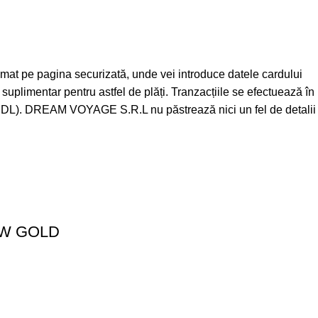
utomat pe pagina securizată, unde vei introduce datele cardului
plimentar pentru astfel de plăți. Tranzacțiile se efectuează în
ul (MDL). DREAM VOYAGE S.R.L nu păstrează nici un fel de detalii
OW GOLD