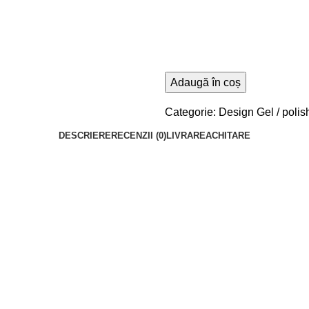
Adaugă în coș
Categorie:
Design Gel / polis
DESCRIERE
RECENZII (0)
LIVRARE
ACHITARE