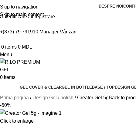
DESPRE NOI
CONFI
Skip to navigation
Skip to main content
Autentificare / Înregistrare
+(373) 79 791910
Manager Vânzări
0
items
0
MDL
Menu
0
items
GEL COVER & CLEAR
GEL IN BOTTLE
BASE / TOP
DESIGN GE
Prima pagină
Design Gel / polish
Creator Gel 5g
Back to prod
-50%
Click to enlarge