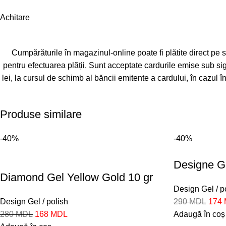
Achitare
Cumpărăturile în magazinul-online poate fi plătite direct pe s
pentru efectuarea plății. Sunt acceptate cardurile emise sub s
lei, la cursul de schimb al băncii emitente a cardului, în cazu
Produse similare
-40%
-40%
Designe G
Diamond Gel Yellow Gold 10 gr
Design Gel / p
Design Gel / polish
290
MDL
174
280
MDL
168
MDL
Adaugă în coș