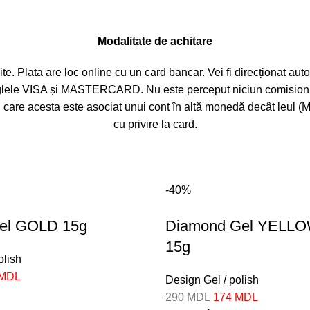
Modalitate de achitare
ite. Plata are loc online cu un card bancar. Vei fi direcționat a
iglele VISA și MASTERCARD. Nu este perceput niciun comision su
l în care acesta este asociat unui cont în altă monedă decât le
cu privire la card.
-40%
el GOLD 15g
Diamond Gel YELL
15g
olish
MDL
Design Gel / polish
290
MDL
174
MDL