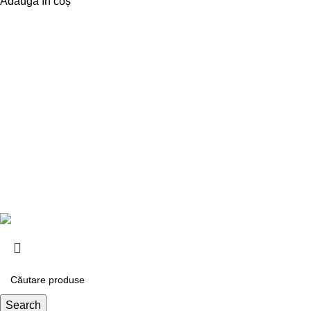
Adaugă în coș
Despre noi
Magazin onlin
Despre Noi
Confidențialita
Livrare și achitare
Termeni și cond
Contacte
Politica de retu
2026
DREAM VOYAGE S.R.L.
. Toate drepturile rezervate.
Search