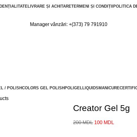
DENȚIALITATE
LIVRARE ȘI ACHITARE
TERMENI ȘI CONDIȚII
POLITICA D
Manager vânzări:
+(373) 79 791910
L / POLISH
COLORS GEL POLISH
POLIGEL
LIQUIDS
MANICURE
CERTIFI
ucts
Creator Gel 5g
200
MDL
100
MDL