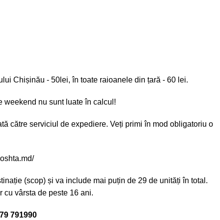
 Chișinău - 50lei, în toate raioanele din țară - 60 lei.
e weekend nu sunt luate în calcul!
ă către serviciul de expediere. Veți primi în mod obligatoriu o
aposhta.md/
nație (scop) și va include mai puțin de 29 de unități în total.
 cu vârsta de peste 16 ani.
 79 791990