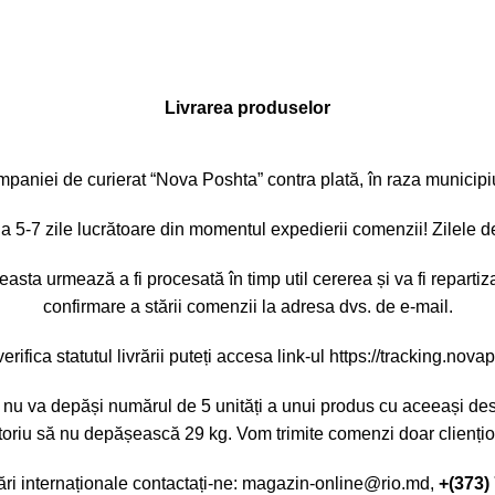
Livrarea produselor
aniei de curierat “Nova Poshta” contra plată, în raza municipiului
a 5-7 zile lucrătoare din momentul expedierii comenzii! Zilele d
ta urmează a fi procesată în timp util cererea și va fi repartizat
confirmare a stării comenzii la adresa dvs. de e-mail.
erifica statutul livrării puteți accesa link-ul https://tracking.nov
i nu va depăși numărul de 5 unități a unui produs cu aceeași desti
oriu să nu depășească 29 kg. Vom trimite comenzi doar cliențior
ări internaționale contactați-ne:
magazin-online@rio.md
,
+(373)