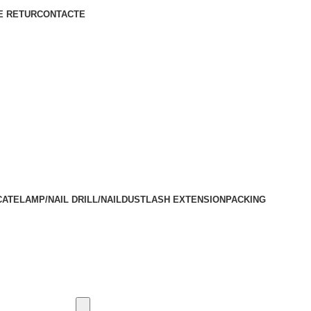
E RETUR
CONTACTE
CATE
LAMP/NAIL DRILL/NAILDUST
LASH EXTENSION
PACKING