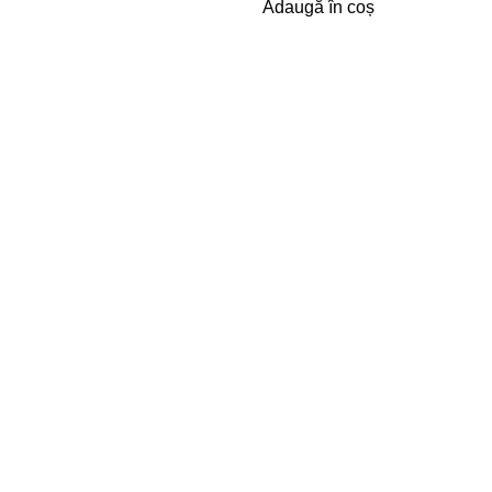
Adaugă în coș
e
Call center
te
+(373) 79 791910
iții
r
magazin-online@rio.md