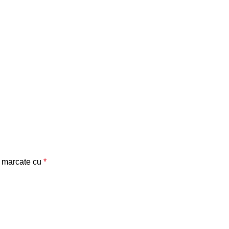
t marcate cu
*