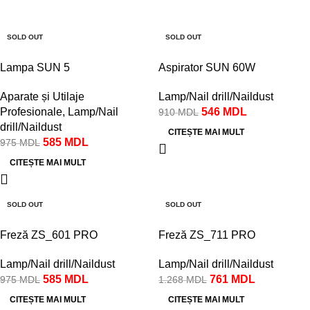
-40%
-40%
SOLD OUT
SOLD OUT
Lampa SUN 5
Aspirator SUN 60W
Aparate și Utilaje
Lamp/Nail drill/Naildust
Profesionale
,
Lamp/Nail
546
MDL
910
MDL
drill/Naildust
CITEȘTE MAI MULT
585
MDL
975
MDL
CITEȘTE MAI MULT
-40%
-40%
SOLD OUT
SOLD OUT
Freză ZS_601 PRO
Freză ZS_711 PRO
Lamp/Nail drill/Naildust
Lamp/Nail drill/Naildust
585
MDL
761
MDL
975
MDL
1.268
MDL
CITEȘTE MAI MULT
CITEȘTE MAI MULT