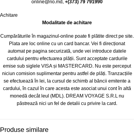
online@rio.md
,
+(373) 79 791990
Achitare
Modalitate de achitare
Cumpărăturile în magazinul-online poate fi plătite direct pe site.
Plata are loc online cu un card bancar. Vei fi direcționat
automat pe pagina securizată, unde vei introduce datele
cardului pentru efectuarea plății. Sunt acceptate cardurile
emise sub siglele VISA și MASTERCARD. Nu este perceput
niciun comision suplimentar pentru astfel de plăți. Tranzacțiile
se efectuează în lei, la cursul de schimb al băncii emitente a
cardului, în cazul în care acesta este asociat unui cont în altă
monedă decât leul (MDL). DREAM VOYAGE S.R.L nu
păstrează nici un fel de detalii cu privire la card.
Produse similare