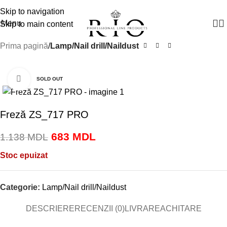
Manager vânzări:
+(373) 79 791910
Skip to navigation
Menu
Skip to main content
Prima pagină
Lamp/Nail drill/Naildust
-40%
Click to enlarge
SOLD OUT
Freză ZS_717 PRO
683
MDL
1.138
MDL
Stoc epuizat
Categorie:
Lamp/Nail drill/Naildust
DESCRIERE
RECENZII (0)
LIVRARE
ACHITARE