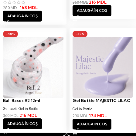
216
MDL
360
MDL
168
MDL
280
MDL
ADAUGĂ ÎN COȘ
ADAUGĂ ÎN COȘ
-40%
-40%
Ball Bases #2 12ml
Gel Bottle MAJESTIC LILAC
12ml
Gel bază
,
Gel in Bottle
Gel in Bottle
216
MDL
174
MDL
360
MDL
290
MDL
ADAUGĂ ÎN COȘ
ADAUGĂ ÎN COȘ