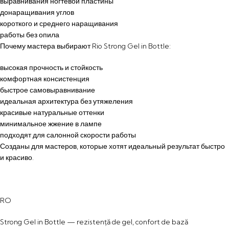
выравнивания ногтевой пластины
донаращивания углов
короткого и среднего наращивания
работы без опила
Почему мастера выбирают Rio Strong Gel in Bottle:
высокая прочность и стойкость
комфортная консистенция
быстрое самовыравнивание
идеальная архитектура без утяжеления
красивые натуральные оттенки
минимальное жжение в лампе
подходят для салонной скорости работы
Созданы для мастеров, которые хотят идеальный результат быстро
и красиво.
RO
Strong Gel in Bottle — rezistență de gel, confort de bază