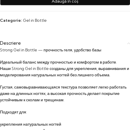
Adaugă în coș
Categorie:
Gel in Bottle
Descriere
Strong Gel in Bottle — прочность геля, удобство базы
Идеальный баланс между прочностью и комфортом в работе.
Наши Strong Gel in Bottle созданы для укрепления, выравнивания и
моделирования натуральных ногтей без лишнего объема.
Густая, самовыравнивающаяся текстура позволяет легко работать
даже на длинных ногтях, а высокая прочность делает покрытие
устойчивым к сколам и трещинам.
Подходят для:
укрепления натуральных ногтей