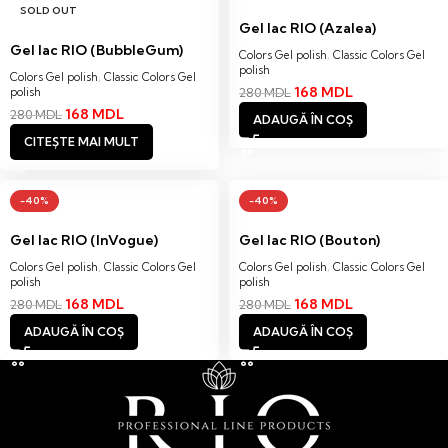
SOLD OUT
Gel lac RIO (Azalea)
Gel lac RIO (BubbleGum)
Colors Gel polish
,
Classic Colors Gel
polish
Colors Gel polish
,
Classic Colors Gel
168
MDL
polish
280
MDL
168
MDL
280
MDL
ADAUGĂ ÎN COȘ
CITEȘTE MAI MULT
-40%
-40%
Gel lac RIO (InVogue)
Gel lac RIO (Bouton)
Colors Gel polish
,
Classic Colors Gel
Colors Gel polish
,
Classic Colors Gel
polish
polish
168
MDL
168
MDL
280
MDL
280
MDL
ADAUGĂ ÎN COȘ
ADAUGĂ ÎN COȘ