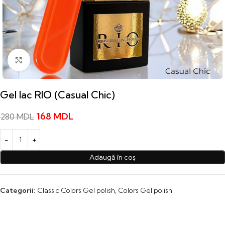
Click to enlarge
Gel lac RIO (Casual Chic)
168
MDL
280
MDL
Adaugă în coș
Categorii:
Classic Colors Gel polish
,
Colors Gel polish