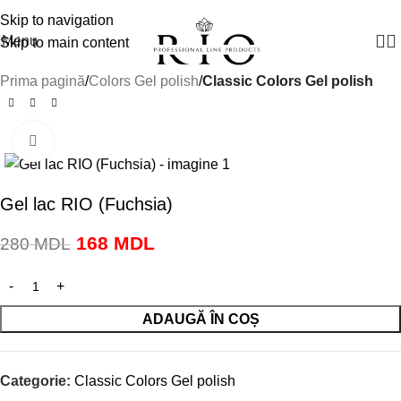
Manager vânzări:
+(373) 79 791910
Skip to navigation
Menu
Skip to main content
Prima pagină
Colors Gel polish
Classic Colors Gel polish
Click to enlarge
-40%
Gel lac RIO (Fuchsia)
168
MDL
280
MDL
ADAUGĂ ÎN COȘ
Categorie:
Classic Colors Gel polish