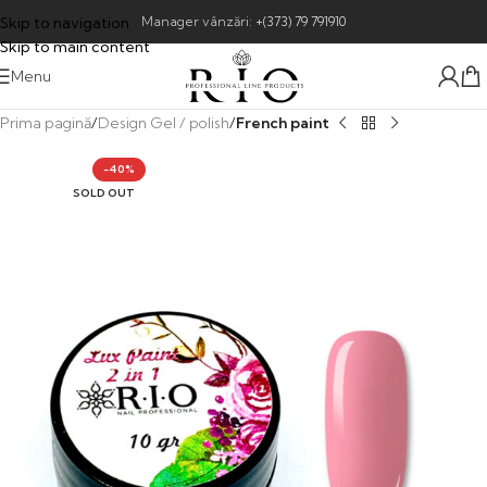
Skip to navigation
Manager vânzări:
+(373) 79 791910
Skip to main content
Menu
Prima pagină
Design Gel / polish
French paint
-40%
SOLD OUT