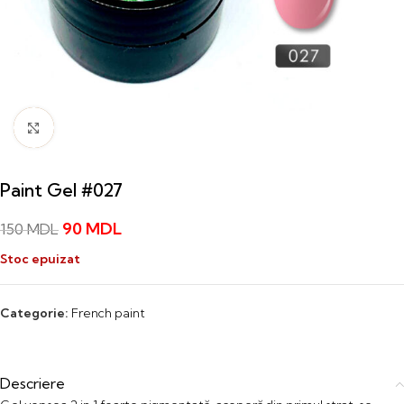
Click to enlarge
Paint Gel #027
90
MDL
150
MDL
Stoc epuizat
Categorie:
French paint
Descriere