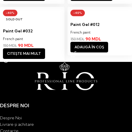
-40%
-40%
SOLD OUT
Paint Gel #012
Paint Gel #032
French paint
90
MDL
French paint
150
MDL
90
MDL
150
MDL
ADAUGĂ ÎN COȘ
CITEȘTE MAI MULT
DESPRE NOI
Despre Noi
Livrare și achitare
Contacte