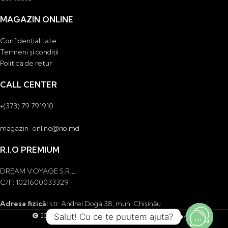
MAGAZIN ONLINE
Confidențialitate
Termeni și condiții
Politica de retur
CALL CENTER
+(373) 79 791910
magazin-online@rio.md
R.I.O PREMIUM
DREAM VOYAGE S.R.L.
C/F: 1021600033329
Adresa fizică:
str. Andrei Doga 38, mun. Chişinău
Salut! Cu ce te puutem ajuta?
2026
DREAM VOYAGE S.R.L.
. Toate drepturile rezervate.