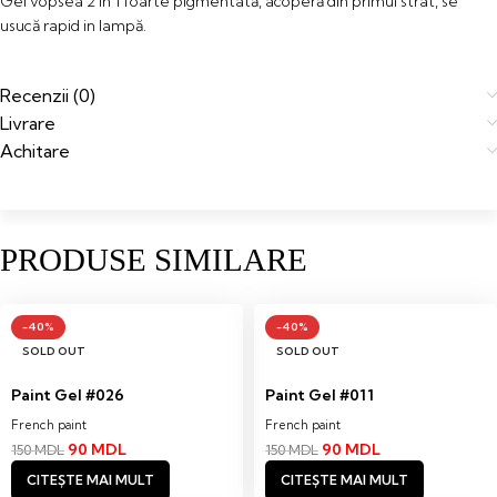
Gel vopsea 2 in 1 foarte pigmentată, acoperă din primul strat, se
usucă rapid in lampă.
Recenzii (0)
Livrare
Achitare
PRODUSE SIMILARE
-40%
-40%
SOLD OUT
SOLD OUT
Paint Gel #026
Paint Gel #011
French paint
French paint
90
MDL
90
MDL
150
MDL
150
MDL
CITEȘTE MAI MULT
CITEȘTE MAI MULT