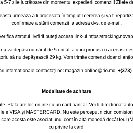
a 5-7 zile lucrătoare din momentul expedierii comenzii! Zilele d
ta urmează a fi procesată în timp util cererea și va fi repartizat
confirmare a stării comenzii la adresa dvs. de e-mail.
erifica statutul livrării puteți accesa link-ul https://tracking.nov
i nu va depăși numărul de 5 unități a unui produs cu aceeași desti
oriu să nu depășească 29 kg. Vom trimite comenzi doar cliențior
ări internaționale contactați-ne:
magazin-online@rio.md
,
+(373)
Modalitate de achitare
ite. Plata are loc online cu un card bancar. Vei fi direcționat a
iglele VISA și MASTERCARD. Nu este perceput niciun comision su
l în care acesta este asociat unui cont în altă monedă decât le
cu privire la card.