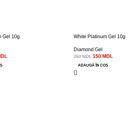
-40%
m Gel 10g
White Platinum Gel 10g
Diamond Gel
MDL
150
MDL
250
MDL
Ș
ADAUGĂ ÎN COȘ
e
Call center