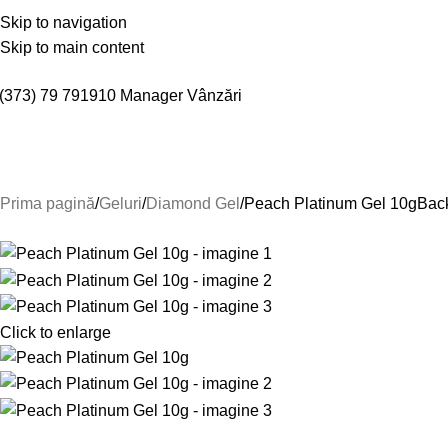
espre Noi
Skip to navigation
Confidențialitate
Livrare și achitare
Termeni și condiții
Politica de retur
Cont
Skip to main content
(373) 79 791910
Manager Vânzări
Gel cover & Clear
Gel in Bottle
Base / Top
Design
Prima pagină
Geluri
Diamond Gel
Peach Platinum Gel 10g
Back
-40%
Click to enlarge