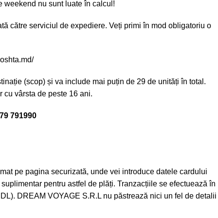
e weekend nu sunt luate în calcul!
ă către serviciul de expediere. Veți primi în mod obligatoriu o
aposhta.md/
nație (scop) și va include mai puțin de 29 de unități în total.
 cu vârsta de peste 16 ani.
 79 791990
utomat pe pagina securizată, unde vei introduce datele cardului
plimentar pentru astfel de plăți. Tranzacțiile se efectuează în
ul (MDL). DREAM VOYAGE S.R.L nu păstrează nici un fel de detalii