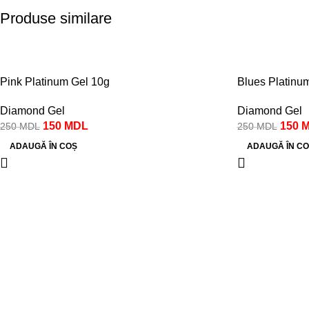
Produse similare
-40%
-40%
Pink Platinum Gel 10g
Blues Platinu
Diamond Gel
Diamond Gel
150
MDL
150
250
MDL
250
MDL
ADAUGĂ ÎN COȘ
ADAUGĂ ÎN CO
Despre noi
Magazin onlin