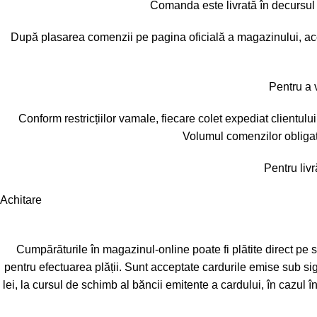
Comanda este livrată în decursul 
După plasarea comenzii pe pagina oficială a magazinului, aceas
Pentru a v
Conform restricțiilor vamale, fiecare colet expediat clientulu
Volumul comenzilor obligat
Pentru livr
Achitare
Cumpărăturile în magazinul-online poate fi plătite direct pe s
pentru efectuarea plății. Sunt acceptate cardurile emise sub s
lei, la cursul de schimb al băncii emitente a cardului, în cazu