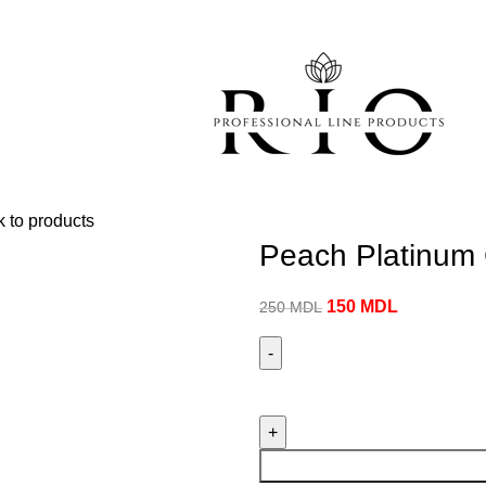
acte
 Gel / polish
Colors Gel polish
Poligel
Liquids
Manicure
Certificat
 to products
Peach Platinum
150
MDL
250
MDL