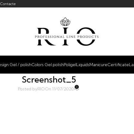
r
Contacte
sign Gel / polish
Colors Gel polish
Poligel
Liquids
Manicure
Certificate
La
Screenshot_5
0
Posted by
RIO
On 11/07/2020