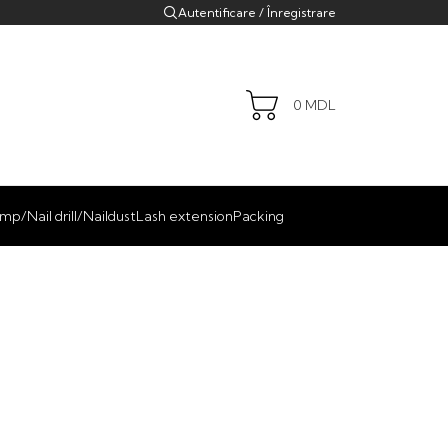
Autentificare / Înregistrare
0
MDL
mp/Nail drill/Naildust
Lash extension
Packing