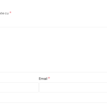
*
ate cu
*
Email