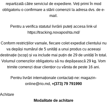
repartizată către serviciul de expediere. Veți primi în mod
obligatoriu o confirmare a stării comenzii la adresa dvs. de e-
mail.
Pentru a verifica statutul livrării puteți accesa link-ul
https://tracking.novaposhta.md/
Conform restricțiilor vamale, fiecare colet expediat clientului nu
va depăși numărul de 5 unități a unui produs cu aceeași
destinație (scop) și va include mai puțin de 29 de unități în total.
Volumul comenzilor obligatoriu să nu depășească 29 kg. Vom
trimite comenzi doar cliențior cu vârsta de peste 16 ani.
Pentru livrări internaționale contactați-ne:
magazin-
online@rio.md
,
+(373) 79 791990
Achitare
Modalitate de achitare