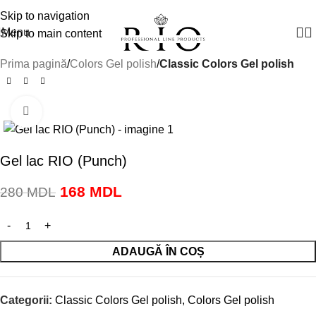
Manager vânzări:
+(373) 79 791910
Skip to navigation
Menu
Skip to main content
Prima pagină
Colors Gel polish
Classic Colors Gel polish
Click to enlarge
-40%
Gel lac RIO (Punch)
168
MDL
280
MDL
ADAUGĂ ÎN COȘ
Categorii:
Classic Colors Gel polish
,
Colors Gel polish