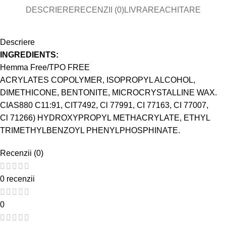
DESCRIERE
RECENZII (0)
LIVRARE
ACHITARE
Descriere
INGREDIENTS:
Hemma Free/TPO FREE
ACRYLATES COPOLYMER, ISOPROPYL ALCOHOL,
DIMETHICONE, BENTONITE, MICROCRYSTALLINE WAX.
CIAS880 C11:91, CIT7492, Cl 77991, CI 77163, CI 77007,
Cl 71266) HYDROXYPROPYL METHACRYLATE, ETHYL
TRIMETHYLBENZOYL PHENYLPHOSPHINATE.
Recenzii (0)
0 recenzii
0