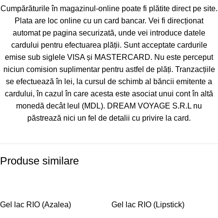
Cumpărăturile în magazinul-online poate fi plătite direct pe site.
Plata are loc online cu un card bancar. Vei fi direcționat
automat pe pagina securizată, unde vei introduce datele
cardului pentru efectuarea plății. Sunt acceptate cardurile
emise sub siglele VISA și MASTERCARD. Nu este perceput
niciun comision suplimentar pentru astfel de plăți. Tranzacțiile
se efectuează în lei, la cursul de schimb al băncii emitente a
cardului, în cazul în care acesta este asociat unui cont în altă
monedă decât leul (MDL). DREAM VOYAGE S.R.L nu
păstrează nici un fel de detalii cu privire la card.
Produse similare
-40%
-40%
Gel lac RIO (Azalea)
Gel lac RIO (Lipstick)