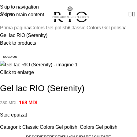
Manager vânzări:
+(373) 79 791910
Skip to navigation
Menu
Skip to main content
Prima pagină
Colors Gel polish
Classic Colors Gel polish
Gel lac RIO (Serenity)
Back to products
-40%
SOLD OUT
Click to enlarge
Gel lac RIO (Serenity)
168
MDL
280
MDL
Stoc epuizat
Categorii:
Classic Colors Gel polish
,
Colors Gel polish