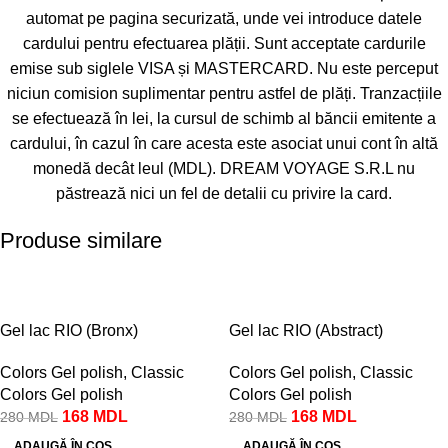
automat pe pagina securizată, unde vei introduce datele
cardului pentru efectuarea plății. Sunt acceptate cardurile
emise sub siglele VISA și MASTERCARD. Nu este perceput
niciun comision suplimentar pentru astfel de plăți. Tranzacțiile
se efectuează în lei, la cursul de schimb al băncii emitente a
cardului, în cazul în care acesta este asociat unui cont în altă
monedă decât leul (MDL). DREAM VOYAGE S.R.L nu
păstrează nici un fel de detalii cu privire la card.
Produse similare
-40%
-40%
Gel lac RIO (Bronx)
Gel lac RIO (Abstract)
Colors Gel polish
,
Classic
Colors Gel polish
,
Classic
Colors Gel polish
Colors Gel polish
168
MDL
168
MDL
280
MDL
280
MDL
ADAUGĂ ÎN COȘ
ADAUGĂ ÎN COȘ