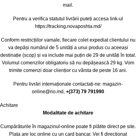
mail.
Pentru a verifica statutul livrării puteți accesa link-ul
https://tracking.novaposhta.md/
Conform restricțiilor vamale, fiecare colet expediat clientului nu
va depăși numărul de 5 unități a unui produs cu aceeași
destinație (scop) și va include mai puțin de 29 de unități în total.
Volumul comenzilor obligatoriu să nu depășească 29 kg. Vom
trimite comenzi doar cliențior cu vârsta de peste 16 ani.
Pentru livrări internaționale contactați-ne:
magazin-
online@rio.md
,
+(373) 79 791990
Achitare
Modalitate de achitare
Cumpărăturile în magazinul-online poate fi plătite direct pe site.
Plata are loc online cu un card bancar. Vei fi direcționat