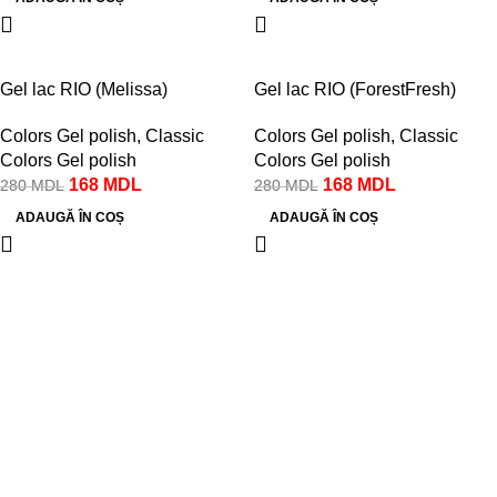
-40%
-40%
Gel lac RIO (Melissa)
Gel lac RIO (ForestFresh)
Colors Gel polish
,
Classic
Colors Gel polish
,
Classic
Colors Gel polish
Colors Gel polish
168
MDL
168
MDL
280
MDL
280
MDL
ADAUGĂ ÎN COȘ
ADAUGĂ ÎN COȘ
Despre noi
Despre Noi
Livrare și achitare
Contacte
Magazin online