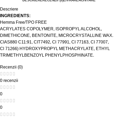
DESCRIERE
RECENZII (0)
LIVRARE
ACHITARE
Descriere
INGREDIENTS:
Hemma Free/TPO FREE
ACRYLATES COPOLYMER, ISOPROPYL ALCOHOL,
DIMETHICONE, BENTONITE, MICROCRYSTALLINE WAX.
CIAS880 C11:91, CIT7492, Cl 77991, CI 77163, CI 77007,
Cl 71266) HYDROXYPROPYL METHACRYLATE, ETHYL
TRIMETHYLBENZOYL PHENYLPHOSPHINATE.
Recenzii (0)
0 recenzii
0
0